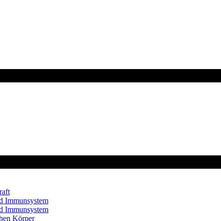
aft
und Immunsystem
und Immunsystem
chen Körper