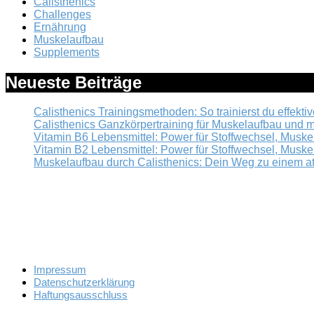
Calisthenics
Challenges
Ernährung
Muskelaufbau
Supplements
Neueste Beiträge
Calisthenics Trainingsmethoden: So trainierst du effektiv
Calisthenics Ganzkörpertraining für Muskelaufbau und m
Vitamin B6 Lebensmittel: Power für Stoffwechsel, Mus
Vitamin B2 Lebensmittel: Power für Stoffwechsel, Mus
Muskelaufbau durch Calisthenics: Dein Weg zu einem at
Alle mit Sternchen (*) gekennzeichneten Links sind sogenannte Affiliate-Li
Haftungsausschluss (Disclaimer): Die Inhalte auf dieser Website dienen auss
Training, Ernährung und Nahrungsergänzung erfolgen nach bestem Wissen, je
oder Vorerkrankungen konsultiere bitte vor Trainingsbeginn einen Arzt oder
bereitgestellten Inhalte entstehen.
Impressum
Datenschutz­erklärung
Haftungsausschluss