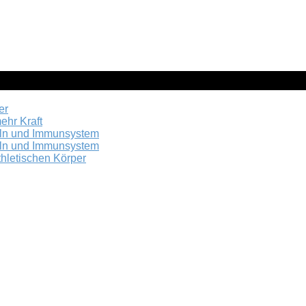
er
ehr Kraft
keln und Immunsystem
keln und Immunsystem
hletischen Körper
nks. Wenn du auf einen solchen Link klickst und über diesen Link bestellst, e
nicht.
chließlich der allgemeinen Information und stellen keine medizinische, thera
doch ohne Gewähr auf Richtigkeit oder Vollständigkeit. Die Nutzung der Inf
 qualifizierten Gesundheitsexperten. Der Betreiber dieser Website übernimmt