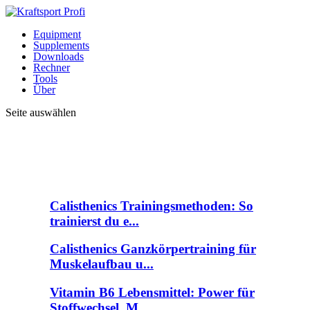
Equipment
Supplements
Downloads
Rechner
Tools
Über
Seite auswählen
Calisthenics Trainingsmethoden: So
trainierst du e...
Calisthenics Ganzkörpertraining für
Muskelaufbau u...
Vitamin B6 Lebensmittel: Power für
Stoffwechsel, M...