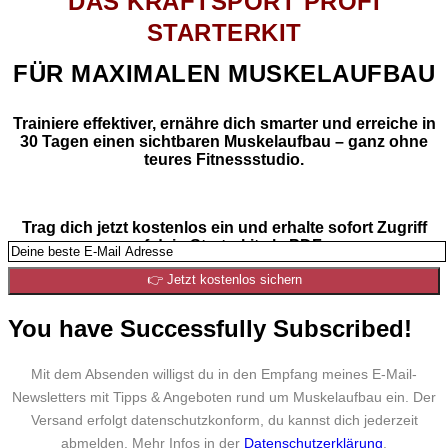
DAS KRAFTSPORT PROFI
STARTERKIT
FÜR MAXIMALEN MUSKELAUFBAU
Trainiere effektiver, ernähre dich smarter und erreiche in
30 Tagen einen sichtbaren Muskelaufbau – ganz ohne
teures Fitnessstudio.
Trag dich jetzt kostenlos ein und erhalte sofort Zugriff
auf dein Starterkit als PDF.
👉 Jetzt kostenlos sichern
You have Successfully Subscribed!
Mit dem Absenden willigst du in den Empfang meines E-Mail-
Newsletters mit Tipps & Angeboten rund um Muskelaufbau ein. Der
Versand erfolgt datenschutzkonform, du kannst dich jederzeit
abmelden. Mehr Infos in der
Datenschutzerklärung
.