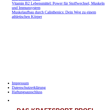
Vitamin B2 Lebensmittel: Power für Stoffwechsel, Muskeln
und Immunsystem
Muskelaufbau durch Calisthenics: Dein Weg zu einem
athletischen Körper
Alle mit Sternchen (*) gekennzeichneten Links sind sogenannte Affiliate-Links.
Wenn du auf einen solchen Link klickst und über diesen Link bestellst, erhalten
wir eine Provision. Für dich verändert sich der Preis des Produktes nicht.
Haftungsausschluss (Disclaimer): Die Inhalte auf dieser Website dienen
ausschließlich der allgemeinen Information und stellen keine medizinische,
therapeutische oder individuelle Trainingsberatung dar. Alle Empfehlungen zu
Training, Ernährung und Nahrungsergänzung erfolgen nach bestem Wissen,
jedoch ohne Gewähr auf Richtigkeit oder Vollständigkeit. Die Nutzung der
Informationen erfolgt auf eigene Gefahr. Bei gesundheitlichen Beschwerden
oder Vorerkrankungen konsultiere bitte vor Trainingsbeginn einen Arzt oder
qualifizierten Gesundheitsexperten. Der Betreiber dieser Website übernimmt
keine Haftung für Schäden oder Verletzungen, die aus der Anwendung der
bereitgestellten Inhalte entstehen.
Impressum
Datenschutz­erklärung
Haftungsausschluss