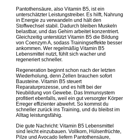
Pantothensäure, also Vitamin B5, ist ein
unterschätzter Leistungstreiber. Es hilft, Nahrung
in Energie zu verwandeln und hält den
Stoffwechsel stabil. Dadurch bleiben Muskeln
belastbar, und das Gehirn arbeitet konzentriert.
Gleichzeitig unterstützt Vitamin B5 die Bildung
von Coenzym A, sodass Trainingseffekte besser
ankommen. Wer regelmäßig Vitamin B5
Lebensmittel nutzt, fühlt sich wacher und
regeneriert schneller.
Regeneration beginnt schon nach der letzten
Wiederholung, denn Zellen brauchen sofort
Bausteine. Vitamin B5 steuert
Reparaturprozesse, und es hilft bei der
Neubildung von Gewebe. Das Immunsystem
profitiert ebenfalls, weil ein gut versorgter Körper
Erreger effizienter abwehrt. So kommst du
schneller zurück ins Training, und du bleibst im
Alltag leistungsfähig.
Die gute Nachricht: Vitamin B5 Lebensmittel
sind leicht einzubauen. Vollkorn, Hülsenfrüchte,
Pilze und Avocado liefern Pantothensäure,