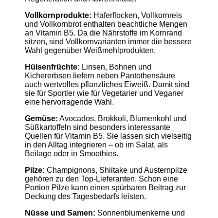
Vollkornprodukte:
Haferflocken, Vollkornreis
und Vollkornbrot enthalten beachtliche Mengen
an Vitamin B5. Da die Nährstoffe im Kornrand
sitzen, sind Vollkornvarianten immer die bessere
Wahl gegenüber Weißmehlprodukten.
Hülsenfrüchte:
Linsen, Bohnen und
Kichererbsen liefern neben Pantothensäure
auch wertvolles pflanzliches Eiweiß. Damit sind
sie für Sportler wie für Vegetarier und Veganer
eine hervorragende Wahl.
Gemüse:
Avocados, Brokkoli, Blumenkohl und
Süßkartoffeln sind besonders interessante
Quellen für Vitamin B5. Sie lassen sich vielseitig
in den Alltag integrieren – ob im Salat, als
Beilage oder in Smoothies.
Pilze:
Champignons, Shiitake und Austernpilze
gehören zu den Top-Lieferanten. Schon eine
Portion Pilze kann einen spürbaren Beitrag zur
Deckung des Tagesbedarfs leisten.
Nüsse und Samen:
Sonnenblumenkerne und