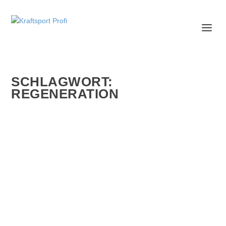
SCHLAGWORT:
REGENERATION
L-GLUTAMIN FÜR REGENERATION: WAS
BRINGT ES WIRKLICH?
Die Regeneration nach intensiven Trainingseinheiten ist
genauso wichtig wie das Training selbst....
WEITERLESEN