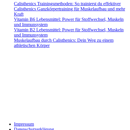
Calisthenics Trainingsmethoden: So trainierst du effektiver
Calisthenics Ganzkörpertraining für Muskelaufbau und mehr
Kraft
Vitamin B6 Lebensmittel: Power für Stoffwechsel, Muskeln
und Immunsystem
Vitamin B2 Lebensmittel: Power für Stoffwechsel, Muskeln
und Immunsystem
Muskelaufbau durch Calisthenics: Dein Weg zu einem
athletischen Körper
Alle mit Sternchen (*) gekennzeichneten Links sind sogenannte Affiliate-Links.
Wenn du auf einen solchen Link klickst und über diesen Link bestellst, erhalten
wir eine Provision. Für dich verändert sich der Preis des Produktes nicht.
Haftungsausschluss (Disclaimer): Die Inhalte auf dieser Website dienen
ausschließlich der allgemeinen Information und stellen keine medizinische,
therapeutische oder individuelle Trainingsberatung dar. Alle Empfehlungen zu
Training, Ernährung und Nahrungsergänzung erfolgen nach bestem Wissen,
jedoch ohne Gewähr auf Richtigkeit oder Vollständigkeit. Die Nutzung der
Informationen erfolgt auf eigene Gefahr. Bei gesundheitlichen Beschwerden
oder Vorerkrankungen konsultiere bitte vor Trainingsbeginn einen Arzt oder
qualifizierten Gesundheitsexperten. Der Betreiber dieser Website übernimmt
keine Haftung für Schäden oder Verletzungen, die aus der Anwendung der
bereitgestellten Inhalte entstehen.
Impressum
Datenschutz­erklärung