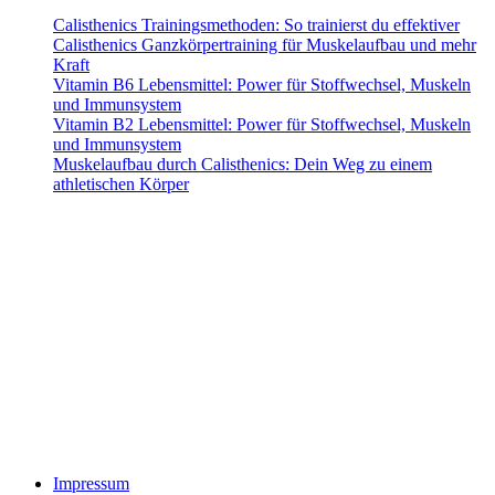
Calisthenics Trainingsmethoden: So trainierst du effektiver
Calisthenics Ganzkörpertraining für Muskelaufbau und mehr
Kraft
Vitamin B6 Lebensmittel: Power für Stoffwechsel, Muskeln
und Immunsystem
Vitamin B2 Lebensmittel: Power für Stoffwechsel, Muskeln
und Immunsystem
Muskelaufbau durch Calisthenics: Dein Weg zu einem
athletischen Körper
Alle mit Sternchen (*) gekennzeichneten Links sind sogenannte Affiliate-Links.
Wenn du auf einen solchen Link klickst und über diesen Link bestellst, erhalten
wir eine Provision. Für dich verändert sich der Preis des Produktes nicht.
Haftungsausschluss (Disclaimer): Die Inhalte auf dieser Website dienen
ausschließlich der allgemeinen Information und stellen keine medizinische,
therapeutische oder individuelle Trainingsberatung dar. Alle Empfehlungen zu
Training, Ernährung und Nahrungsergänzung erfolgen nach bestem Wissen,
jedoch ohne Gewähr auf Richtigkeit oder Vollständigkeit. Die Nutzung der
Informationen erfolgt auf eigene Gefahr. Bei gesundheitlichen Beschwerden
oder Vorerkrankungen konsultiere bitte vor Trainingsbeginn einen Arzt oder
qualifizierten Gesundheitsexperten. Der Betreiber dieser Website übernimmt
keine Haftung für Schäden oder Verletzungen, die aus der Anwendung der
bereitgestellten Inhalte entstehen.
Impressum