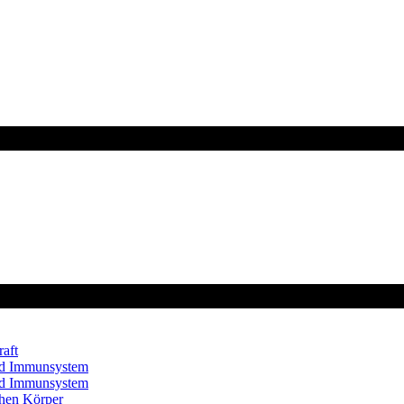
aft
und Immunsystem
und Immunsystem
chen Körper