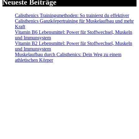
Neueste Beiträge
Calisthenics Trainingsmethoden: So trainierst du effektiver
Calisthenics Ganzkörpertraining für Muskelaufbau und mehr
Kraft
Vitamin B6 Lebensmittel: Power für Stoffwechsel, Muskeln
und Immunsystem
Vitamin B2 Lebensmittel: Power für Stoffwechsel, Muskeln
und Immunsystem
Muskelaufbau durch Calisthenics: Dein Weg zu einem
athletischen Körper
Alle mit Sternchen (*) gekennzeichneten Links sind sogenannte Affiliate-Links.
Wenn du auf einen solchen Link klickst und über diesen Link bestellst, erhalten
wir eine Provision. Für dich verändert sich der Preis des Produktes nicht.
Haftungsausschluss (Disclaimer): Die Inhalte auf dieser Website dienen
ausschließlich der allgemeinen Information und stellen keine medizinische,
therapeutische oder individuelle Trainingsberatung dar. Alle Empfehlungen zu
Training, Ernährung und Nahrungsergänzung erfolgen nach bestem Wissen,
jedoch ohne Gewähr auf Richtigkeit oder Vollständigkeit. Die Nutzung der
Informationen erfolgt auf eigene Gefahr. Bei gesundheitlichen Beschwerden
oder Vorerkrankungen konsultiere bitte vor Trainingsbeginn einen Arzt oder
qualifizierten Gesundheitsexperten. Der Betreiber dieser Website übernimmt
keine Haftung für Schäden oder Verletzungen, die aus der Anwendung der
bereitgestellten Inhalte entstehen.