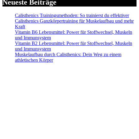
Neueste Beiträge
Calisthenics Trainingsmethoden: So trainierst du effektiver
Calisthenics Ganzkörpertraining für Muskelaufbau und mehr
Kraft
Vitamin B6 Lebensmittel: Power für Stoffwechsel, Muskeln
und Immunsystem
Vitamin B2 Lebensmittel: Power für Stoffwechsel, Muskeln
und Immunsystem
Muskelaufbau durch Calisthenics: Dein Weg zu einem
athletischen Körper
Alle mit Sternchen (*) gekennzeichneten Links sind sogenannte Affiliate-Links.
Wenn du auf einen solchen Link klickst und über diesen Link bestellst, erhalten
wir eine Provision. Für dich verändert sich der Preis des Produktes nicht.
Haftungsausschluss (Disclaimer): Die Inhalte auf dieser Website dienen
ausschließlich der allgemeinen Information und stellen keine medizinische,
therapeutische oder individuelle Trainingsberatung dar. Alle Empfehlungen zu
Training, Ernährung und Nahrungsergänzung erfolgen nach bestem Wissen,
jedoch ohne Gewähr auf Richtigkeit oder Vollständigkeit. Die Nutzung der
Informationen erfolgt auf eigene Gefahr. Bei gesundheitlichen Beschwerden
oder Vorerkrankungen konsultiere bitte vor Trainingsbeginn einen Arzt oder
qualifizierten Gesundheitsexperten. Der Betreiber dieser Website übernimmt
keine Haftung für Schäden oder Verletzungen, die aus der Anwendung der
bereitgestellten Inhalte entstehen.