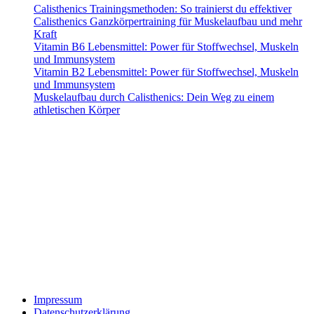
Calisthenics Trainingsmethoden: So trainierst du effektiver
Calisthenics Ganzkörpertraining für Muskelaufbau und mehr
Kraft
Vitamin B6 Lebensmittel: Power für Stoffwechsel, Muskeln
und Immunsystem
Vitamin B2 Lebensmittel: Power für Stoffwechsel, Muskeln
und Immunsystem
Muskelaufbau durch Calisthenics: Dein Weg zu einem
athletischen Körper
Alle mit Sternchen (*) gekennzeichneten Links sind sogenannte Affiliate-Links.
Wenn du auf einen solchen Link klickst und über diesen Link bestellst, erhalten
wir eine Provision. Für dich verändert sich der Preis des Produktes nicht.
Haftungsausschluss (Disclaimer): Die Inhalte auf dieser Website dienen
ausschließlich der allgemeinen Information und stellen keine medizinische,
therapeutische oder individuelle Trainingsberatung dar. Alle Empfehlungen zu
Training, Ernährung und Nahrungsergänzung erfolgen nach bestem Wissen,
jedoch ohne Gewähr auf Richtigkeit oder Vollständigkeit. Die Nutzung der
Informationen erfolgt auf eigene Gefahr. Bei gesundheitlichen Beschwerden
oder Vorerkrankungen konsultiere bitte vor Trainingsbeginn einen Arzt oder
qualifizierten Gesundheitsexperten. Der Betreiber dieser Website übernimmt
keine Haftung für Schäden oder Verletzungen, die aus der Anwendung der
bereitgestellten Inhalte entstehen.
Impressum
Datenschutz­erklärung