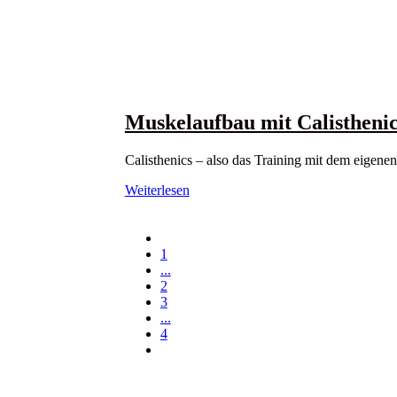
Muskelaufbau mit Calisthenic
Calisthenics – also das Training mit dem eigenen
Weiterlesen
1
...
2
3
...
4