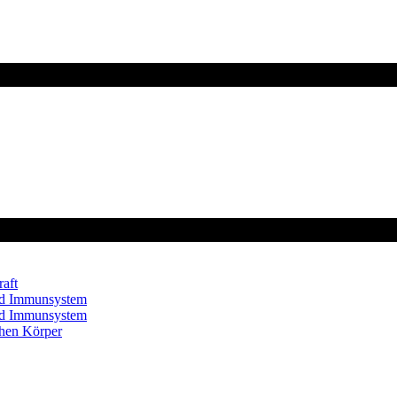
aft
und Immunsystem
und Immunsystem
chen Körper
nks. Wenn du auf einen solchen Link klickst und über diesen Link bestellst, erhalten
ßlich der allgemeinen Information und stellen keine medizinische, therapeutische 