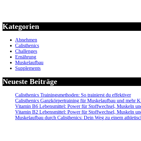
Kategorien
Abnehmen
Calisthenics
Challenges
Ernährung
Muskelaufbau
Supplements
Neueste Beiträge
Calisthenics Trainingsmethoden: So trainierst du effektiver
Calisthenics Ganzkörpertraining für Muskelaufbau und mehr Kr
Vitamin B6 Lebensmittel: Power für Stoffwechsel, Muskeln 
Vitamin B2 Lebensmittel: Power für Stoffwechsel, Muskeln 
Muskelaufbau durch Calisthenics: Dein Weg zu einem athletis
Alle mit Sternchen (*) gekennzeichneten Links sind sogenannte Affiliate-Li
Haftungsausschluss (Disclaimer): Die Inhalte auf dieser Website dienen ausschlie