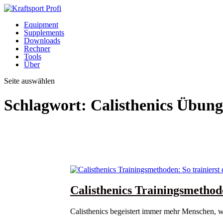
Equipment
Supplements
Downloads
Rechner
Tools
Über
Seite auswählen
Schlagwort:
Calisthenics Übun
Calisthenics Trainingsmethode
Calisthenics begeistert immer mehr Menschen, we