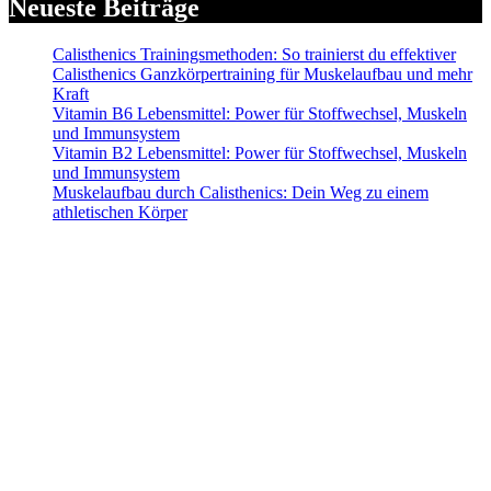
Neueste Beiträge
Calisthenics Trainingsmethoden: So trainierst du effektiver
Calisthenics Ganzkörpertraining für Muskelaufbau und mehr
Kraft
Vitamin B6 Lebensmittel: Power für Stoffwechsel, Muskeln
und Immunsystem
Vitamin B2 Lebensmittel: Power für Stoffwechsel, Muskeln
und Immunsystem
Muskelaufbau durch Calisthenics: Dein Weg zu einem
athletischen Körper
Alle mit Sternchen (*) gekennzeichneten Links sind sogenannte Affiliate-Links.
Wenn du auf einen solchen Link klickst und über diesen Link bestellst, erhalten
wir eine Provision. Für dich verändert sich der Preis des Produktes nicht.
Haftungsausschluss (Disclaimer): Die Inhalte auf dieser Website dienen
ausschließlich der allgemeinen Information und stellen keine medizinische,
therapeutische oder individuelle Trainingsberatung dar. Alle Empfehlungen zu
Training, Ernährung und Nahrungsergänzung erfolgen nach bestem Wissen,
jedoch ohne Gewähr auf Richtigkeit oder Vollständigkeit. Die Nutzung der
Informationen erfolgt auf eigene Gefahr. Bei gesundheitlichen Beschwerden
oder Vorerkrankungen konsultiere bitte vor Trainingsbeginn einen Arzt oder
qualifizierten Gesundheitsexperten. Der Betreiber dieser Website übernimmt
keine Haftung für Schäden oder Verletzungen, die aus der Anwendung der
bereitgestellten Inhalte entstehen.